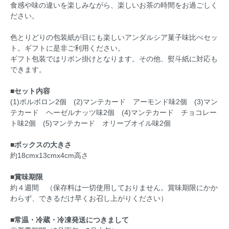
食感や味の違いを楽しみながら、楽しいお茶の時間をお過ごしく
ださい。
色とりどりの包装紙が目にも楽しいアンダルシア菓子味比べセッ
ト。ギフトに是非ご利用ください。
ギフト包装ではリボン掛けとなります。その他、熨斗紙に対応も
できます。
■セット内容
(1)ポルボロン2個 (2)マンテカード アーモンド味2個 (3)マン
テカード ヘーゼルナッツ味2個 (4)マンテカード チョコレー
ト味2個 (5)マンテカード オリーブオイル味2個
■ボックスの大きさ
約18cmx13cmx4cm高さ
■賞味期限
約４週間 （保存料は一切使用しておりません。賞味期限にかか
わらず、できるだけ早くお召し上がりください）
■常温・冷蔵・冷凍発送につきまして