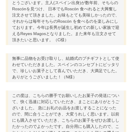
とうございます。主人(スペイン出身)が数年前、そちらの
Roscónを見つけ、 日本でもRoscón 食べれると大興奮し
注文させて頂きました。お味もとても美味しかったので、
それからは毎年そちらのRoscón を食べるのを楽しみにし
ております。今年は長男が誕生し初めての新しい家族で迎
えるReyes Magosとなりました。また来年も注文させて
頂きたいと思います。（C様）
無事に品物をお受け取りし、結婚式のプチギフトとして使
わせていただきました。スペインのコンセプトにピッタリ
で、珍しいお菓子として喜んでいただき、大満足でした。
ありがとうございました！（N様）
この度は、こちらの勝手でお願いしたお菓子の発送につい
て、快く迅速に対応していただき、まことにありがとうご
ざいました。 急にお礼のお品をお渡しすることになった
ので、間に合うことができ、大変うれしく思います。以前
にも購入させていただき、こちらのお菓子をぜひお渡しし
たかったのでよかったです。自分用にも購入したので、こ